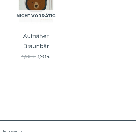
NICHT VORRÄTIG
Aufnäher
Braunbär
Ursprünglicher
Aktueller
4,90
€
3,90
€
Preis
Preis
war:
ist:
4,90 €
3,90 €.
Impressum