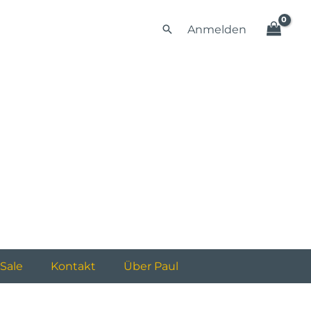
Tiger
war:
ist:
Menge
Suchen
Anmelden
4,90 €
3,90 €.
Sale
Kontakt
Über Paul