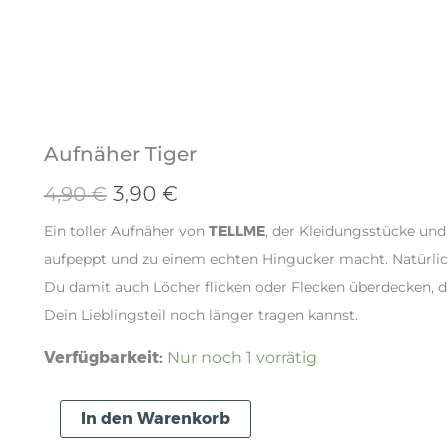
Aufnäher Tiger
Ursprünglicher
Aktueller
4,90
€
3,90
€
Preis
Preis
Ein toller Aufnäher von
TELLME
, der Kleidungsstücke un
aufpeppt und zu einem echten Hingucker macht. Natürlic
war:
ist:
Du damit auch Löcher flicken oder Flecken überdecken, 
4,90 €
3,90 €.
Dein Lieblingsteil noch länger tragen kannst.
Verfügbarkeit:
Nur noch 1 vorrätig
Aufnäher
In den Warenkorb
Tiger