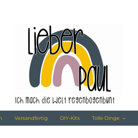
Ich mach die Welt regenbogenbunt
n
Versandfertig
DIY-Kits
Tolle Dinge