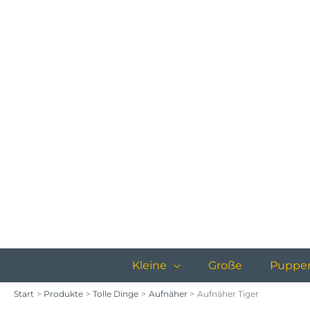
Zum
Inhalt
springen
Kleine
Große
Puppe
Start
Produkte
Tolle Dinge
Aufnäher
Aufnäher Tiger