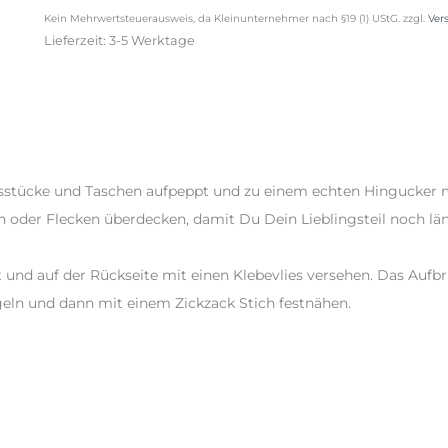
Kein Mehrwertsteuerausweis, da Kleinunternehmer nach §19 (1) UStG.
zzgl.
Ver
Menge
Lieferzeit:
3-5 Werktage
gsstücke und Taschen aufpeppt und zu einem echten Hingucker 
n oder Flecken überdecken, damit Du Dein Lieblingsteil noch lä
 und auf der Rückseite mit einen Klebevlies versehen. Das Aufb
geln und dann mit einem Zickzack Stich festnähen.