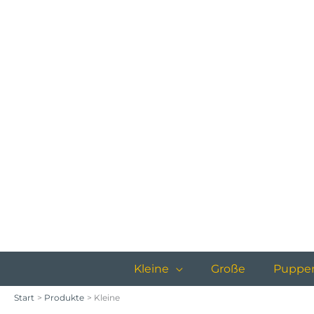
Zum
Inhalt
springen
Kleine
Große
Puppe
Start
Produkte
Kleine