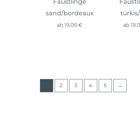
Fäustlinge
Fäustl
sand/bordeaux
türkis
ab
19,00
€
ab
19,
1
2
3
4
5
→