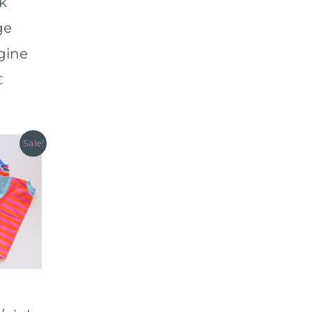
k
ge
gine
€
Sale!