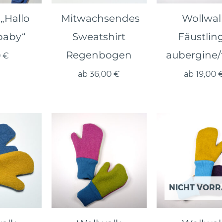
„Hallo
Mitwachsendes
Wollwal
baby“
Sweatshirt
Fäustlin
Regenbogen
aubergine/
0
€
ab
36,00
€
ab
19,00
NICHT VORR