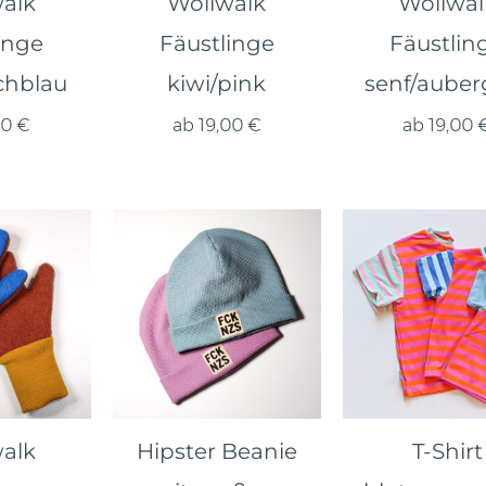
alk
Wollwalk
Wollwal
inge
Fäustlinge
Fäustlin
chblau
kiwi/pink
senf/auber
00
€
ab
19,00
€
ab
19,00
alk
Hipster Beanie
T-Shirt