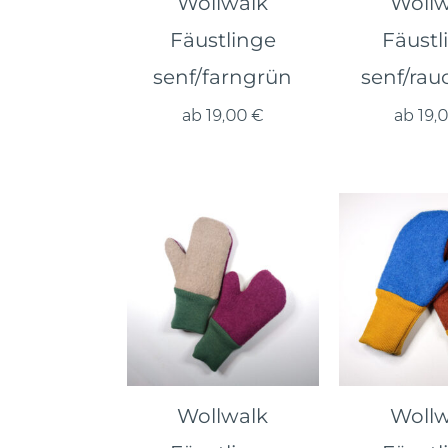
Wollwalk
Wollw
Fäustlinge
Fäustl
senf/farngrün
senf/rau
ab
19,00
€
ab
19,
Wollwalk
Wollw