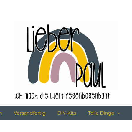
Ich mach die Welt regenbogenbunt
n
Versandfertig
DIY-Kits
Tolle Dinge