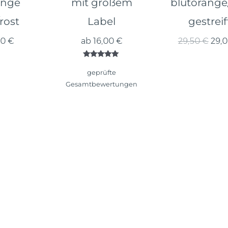
inge
mit großem
blutorange
/rost
Label
gestreif
Ursp
00
€
ab
16,00
€
29,50
€
29,
Prei
war:
Bewertet mit
29,5
5.00
geprüfte
von 5
Gesamtbewertungen