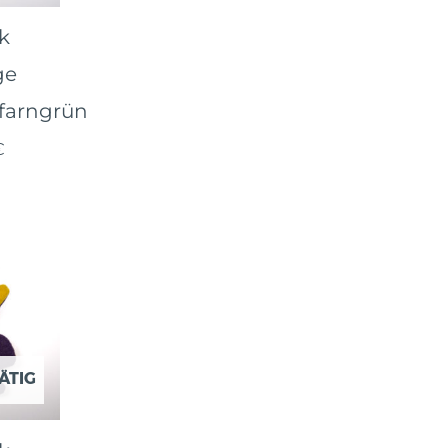
k
ge
farngrün
€
ÄTIG