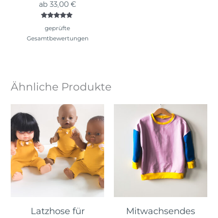
ab
33,00
€
Bewertet
geprüfte
mit
5.00
Gesamtbewertungen
von 5
Ähnliche Produkte
Latzhose für
Mitwachsendes