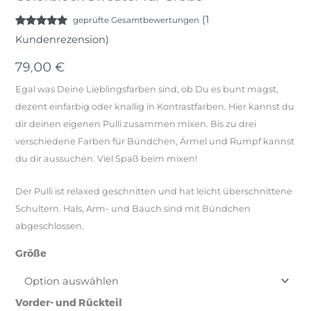
(
1
geprüfte Gesamtbewertungen
Bewertet
1
Kundenrezension)
mit
5.00
von 5,
basierend
79,00
€
auf
Kundenbewertung
Egal was Deine Lieblingsfarben sind, ob Du es bunt magst,
dezent einfarbig oder knallig in Kontrastfarben. Hier kannst du
dir deinen eigenen Pulli zusammen mixen. Bis zu drei
verschiedene Farben für Bündchen, Ärmel und Rumpf kannst
du dir aussuchen. Viel Spaß beim mixen!
Der Pulli ist relaxed geschnitten und hat leicht überschnittene
Schultern. Hals, Arm- und Bauch sind mit Bündchen
abgeschlossen.
Größe
Vorder- und Rückteil