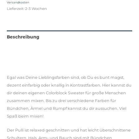
Versandkosten
Große
Lieferzeit:
2-3 Wochen
Menge
Beschreibung
Produktsicherheit
Rezensionen (1)
Egal was Deine Lieblingsfarben sind, ob Du es bunt magst,
dezent einfarbig oder knallig in Kontrastfarben. Hier kannst du
dir deinen eigenen Colorblock Sweater für große Menschen
zusammen mixen. Bis zu drei verschiedene Farben für
Bündchen, Ärmel und Rumpf kannst du dir aussuchen. Viel
Spaß beim mixen!
Der Pulli ist relaxed geschnitten und hat leicht überschnittene
Schultern. Hals, Arm- und Bauch sind mit Bündchen