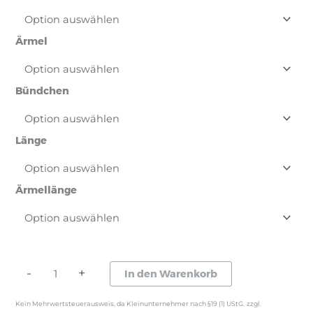
Ärmel
Bündchen
Länge
Ärmellänge
Colorblock
-
+
In den Warenkorb
Sweater
Kein Mehrwertsteuerausweis, da Kleinunternehmer nach §19 (1) UStG.
zzgl.
für