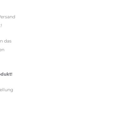
Versand
!
n das
en
odukt!
ellung