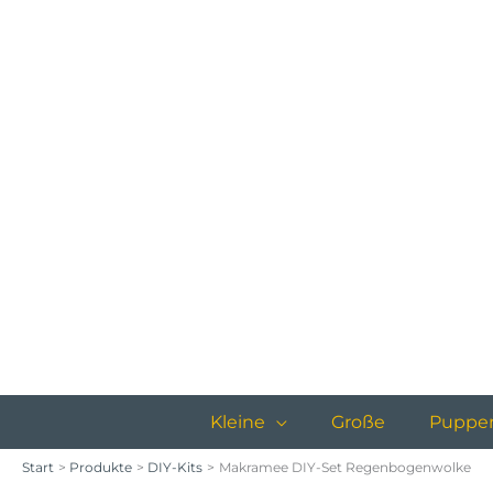
Zum
Inhalt
springen
Kleine
Große
Puppe
Start
Produkte
DIY-Kits
Makramee DIY-Set Regenbogenwolke