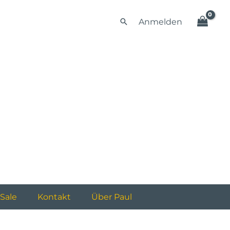
Set
Suchen
Anmelden
Regenbogenwolke
Menge
Sale
Kontakt
Über Paul