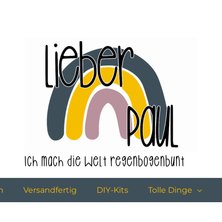
Ich mach die Welt regenbogenbunt
n
Versandfertig
DIY-Kits
Tolle Dinge