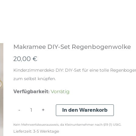
Makramee DIY-Set Regenbogenwolke
20,00
€
Kinderzimmerdeko DIY: DIY-Set für eine tolle Regenbog
zum selbst knüpfen.
Verfügbarkeit:
Vorrätig
Makramee
-
+
In den Warenkorb
DIY-
Kein Mehrwertsteuerausweis, da Kleinunternehmer nach §19 (1) UStG.
Set
Lieferzeit:
3-5 Werktage
Regenbogenwolke