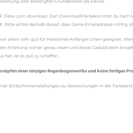
l. Anleitung aller benötigten Grundknoten als EBook
s PDF Datei zum download. Den Downloadlink bekommst du nach 
 Bitte achte deshalb darauf, dass Deine Emailadresse richtig ist
or allem sehr gut für Makramee-Anfänger:innen geeignet. Wen
u die Anleitung vorher genau lesen und etwas Geduld beim knüpf
hat, ist es gut zu schaffen.
m knüpfen einer einzigen Regenbogenwolke und keine fertiges Pr
icher Bildschirmeinstellungen zu Abweichungen in der Farbdarst