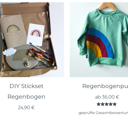
DIY Stickset
Regenbogenpul
Regenbogen
ab
36,00
€
24,90
€
Bewertet mit
geprüfte Gesamtbewertu
5.00
von 5