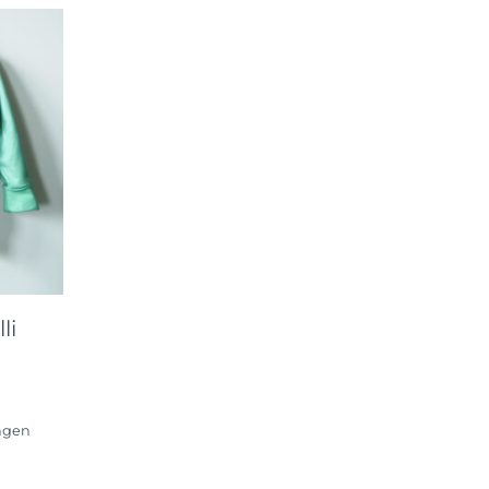
li
ngen