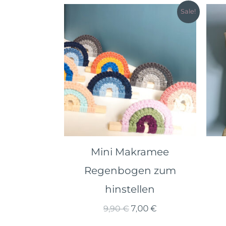
Sale!
Mini Makramee
Regenbogen zum
hinstellen
Ursprünglicher
Aktueller
9,90
€
7,00
€
Preis
Preis