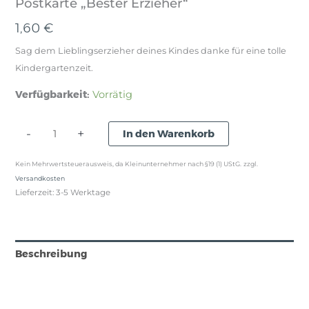
Postkarte „Bester Erzieher“
1,60
€
Sag dem Lieblingserzieher deines Kindes danke für eine tolle
Kindergartenzeit.
Verfügbarkeit:
Vorrätig
Postkarte
-
+
In den Warenkorb
"Bester
Kein Mehrwertsteuerausweis, da Kleinunternehmer nach §19 (1) UStG.
zzgl.
Erzieher"
Versandkosten
Menge
Lieferzeit:
3-5 Werktage
Beschreibung
Produktsicherheit