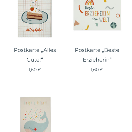
Postkarte „Alles
Postkarte „Beste
Gute!“
Erzieherin“
1,60
€
1,60
€