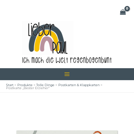
Zum
Erzieher"
Inhalt
Menge
springen
Ich mach die Welt regenbogenbunt
Start
Produkte
Tolle Dinge
Postkarten & Klappkarten
Postkarte „Bester Erzieher“