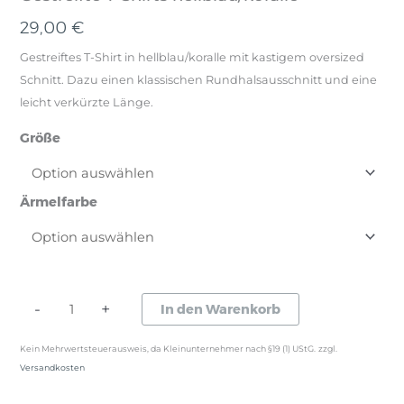
29,00
€
Gestreiftes T-Shirt in hellblau/koralle mit kastigem oversized
Schnitt. Dazu einen klassischen Rundhalsausschnitt und eine
leicht verkürzte Länge.
Größe
Ärmelfarbe
Gestreifte
-
+
In den Warenkorb
T-
Kein Mehrwertsteuerausweis, da Kleinunternehmer nach §19 (1) UStG.
zzgl.
Shirts
Versandkosten
hellblau/koralle
Menge